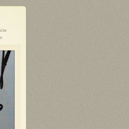
üche
um