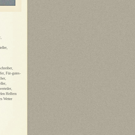
,
ller,
schreiber,
fer, Für-gutes-
cher,
ller,
erteiler,
elen Helfern
es Wetter