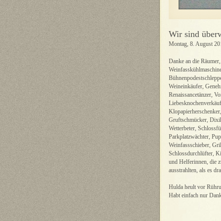
Wir sind überw
Montag, 8. August 20
Danke an die Räumer, 
Weinfasskühlmaschinen
Bühnenpodestschleppe
Weineinkäufer, Genehm
Renaissancetänzer, V
Liebesknochenverkäufe
Klopapierherschenker, 
Gruftschmücker, Dixik
Wetterbeter, Schlossf
Parkplatzwächter, Pup
Weinfassschieber, Gri
Schlossdurchlüfter, Ki
und Helferinnen, die 
ausstrahlten, als es d
Hulda heult vor Rühr
Habt einfach nur Dank