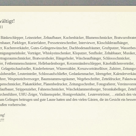
ältigt!
11
Bänkeschlepper, Leinezieher, Zeltaufbauer, Kuchenbäcker, Blumenschmücker, Bratwurstbrater
bauer, Parkfeger, Kurierfahrer, Pressetexteschreiber, Interviewer, Kloschilderaufhänger,
r, Kuchenverkäufer, Gutes-Gelingenwünscher, Dachbodenaufräumer, Gruftputzer, Wasserbeste
igungeneinholer, Vorträger, Whiskyeinschenker, Kloputzer, Senfholer, Zeltabbauer, Musiker,
ortragsraumschmücker, Bratwurstholer, Hängerholer, Wäscheaufhänger, Schlossschmücker,
r, Fettbemmenschmierer, Hellebardenborger, Kerzenständerschlepper, Käsebällchenverteiler,
Gelagetischaufsteller, Kinderbetreuer, Witzeerzähler, Kreuzworträtsellöser, Zuhörer, Zeitungs
lobesteller, Leuteeinteiler, Schlossaufschließer, Gedankenmacher, Ideengeber, Kalenderverkäu
ührer, Wespenstichversorger, Baumstammwegräumer, Wegebeschrifter, Zetteldrucker, Palastwa
penschmücker, Plakatekleber, Planenbedrucker, Zeitungsschreiber, Fotografierer, Vereinsvorste
llaufbauer, Strippenzieher, Fahnenschmücker, Wäscheklammernborger, Stromkabelleger, Zettelv
rchenführer, UHU-Zeiger, Violinenspieler, Honigverkäufer, Leutevertröster, ....einfach den vi
zum Gelingen beitrugen und gute Laune hatten und den vielen Gästen, die im Gesicht ein besser
raußen vorherrschte.
ung!
!!!